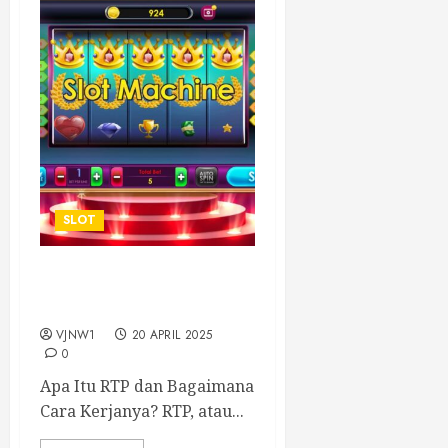
SLOT
Cara Memilih Slot Online
Berdasarkan RTP
VJNW1
20 APRIL 2025
0
Apa Itu RTP dan Bagaimana
Cara Kerjanya? RTP, atau...