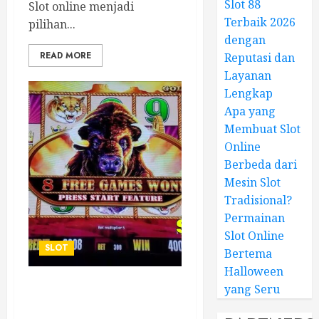
Slot 88
Slot online menjadi
Terbaik 2026
pilihan...
dengan
READ MORE
Reputasi dan
Layanan
Lengkap
Apa yang
Membuat Slot
Online
Berbeda dari
Mesin Slot
Tradisional?
Permainan
Slot Online
SLOT
Bertema
Halloween
yang Seru
Permainan Slot Online
Bertema Halloween yang