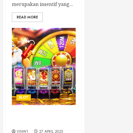
merupakan insentif yang...
READ MORE
SLOT
Cerita Inspiratif: Dari Slot
ke Sukses Finansial
VJNW1
27 APRIL 2025