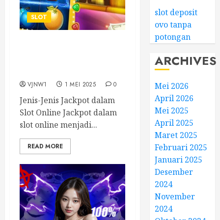
slot deposit
SLOT
ovo tanpa
potongan
Jackpot Slot Online:
ARCHIVES
Bagaimana Memilih Game
yang Tepat?
VJNW1
1 MEI 2025
0
Mei 2026
April 2026
Jenis-Jenis Jackpot dalam
Mei 2025
Slot Online Jackpot dalam
April 2025
slot online menjadi...
Maret 2025
READ MORE
Februari 2025
Januari 2025
Desember
2024
November
2024