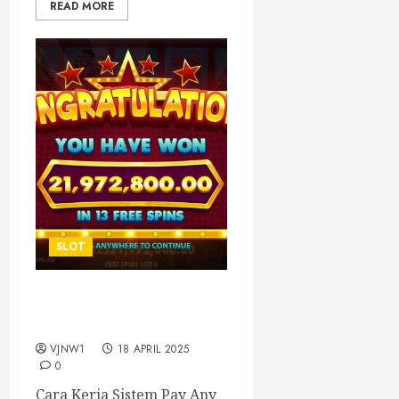
READ MORE
SLOT
Apa Itu Sistem Pay Any Way
dalam Slot?
VJNW1
18 APRIL 2025
0
Cara Kerja Sistem Pay Any