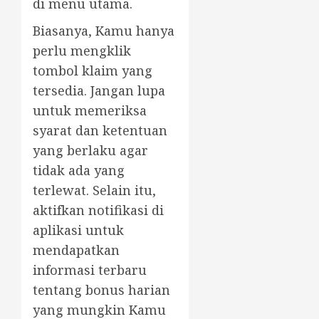
di menu utama.
Biasanya, Kamu hanya
perlu mengklik
tombol klaim yang
tersedia. Jangan lupa
untuk memeriksa
syarat dan ketentuan
yang berlaku agar
tidak ada yang
terlewat. Selain itu,
aktifkan notifikasi di
aplikasi untuk
mendapatkan
informasi terbaru
tentang bonus harian
yang mungkin Kamu