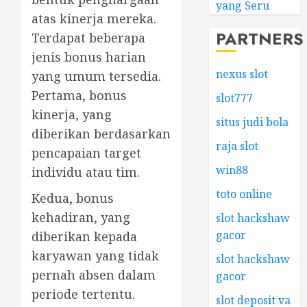
yang Seru
atas kinerja mereka.
PARTNERS
Terdapat beberapa
jenis bonus harian
nexus slot
yang umum tersedia.
Pertama, bonus
slot777
kinerja, yang
situs judi bola
diberikan berdasarkan
raja slot
pencapaian target
win88
individu atau tim.
toto online
Kedua, bonus
kehadiran, yang
slot hackshaw
gacor
diberikan kepada
karyawan yang tidak
slot hackshaw
pernah absen dalam
gacor
periode tertentu.
slot deposit va