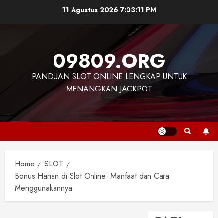
Skip
11 Agustus 2026
7:03:12 PM
to
content
09809.ORG
PANDUAN SLOT ONLINE LENGKAP UNTUK
MENANGKAN JACKPOT
Home
SLOT
Bonus Harian di Slot Online: Manfaat dan Cara
Menggunakannya