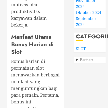
November
motivasi dan
2024
produktivitas
Oktober 2024
karyawan dalam
September
2024
bekerja.
CATEGORI
Manfaat Utama
Bonus Harian di
SLOT
Slot
Partners
Bonus harian di
permainan slot
menawarkan berbagai
manfaat yang
menguntungkan bagi
para pemain. Pertama,
bonus ini