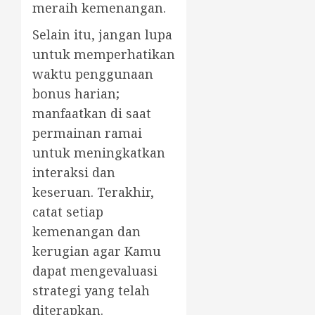
meraih kemenangan.
Selain itu, jangan lupa
untuk memperhatikan
waktu penggunaan
bonus harian;
manfaatkan di saat
permainan ramai
untuk meningkatkan
interaksi dan
keseruan. Terakhir,
catat setiap
kemenangan dan
kerugian agar Kamu
dapat mengevaluasi
strategi yang telah
diterapkan.