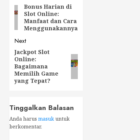
navigation
Bonus Harian di
Previous
Slot Online:
post:
Manfaat dan Cara
Menggunakannya
Next
Jackpot Slot
Next
Online:
post:
Bagaimana
Memilih Game
yang Tepat?
Tinggalkan Balasan
Anda harus
masuk
untuk
berkomentar.