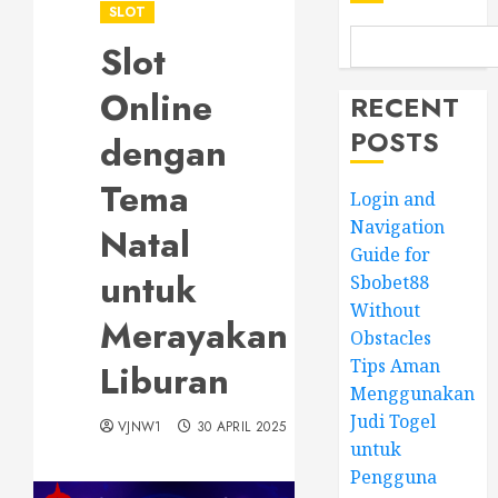
SLOT
Slot
Online
RECENT
POSTS
dengan
Tema
Login and
Navigation
Natal
Guide for
untuk
Sbobet88
Without
Merayakan
Obstacles
Tips Aman
Liburan
Menggunakan
Judi Togel
VJNW1
30 APRIL 2025
untuk
Pengguna