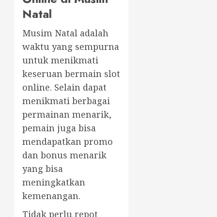
Natal
Musim Natal adalah
waktu yang sempurna
untuk menikmati
keseruan bermain slot
online. Selain dapat
menikmati berbagai
permainan menarik,
pemain juga bisa
mendapatkan promo
dan bonus menarik
yang bisa
meningkatkan
kemenangan.
Tidak perlu repot