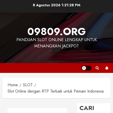
Skip
8 Agustus 2026
1:21:29 PM
to
content
09809.ORG
PANDUAN SLOT ONLINE LENGKAP UNTUK
MENANGKAN JACKPOT
Home
SLOT
Slot Online dengan RTP Terbaik untuk Pemain Indonesia
CARI