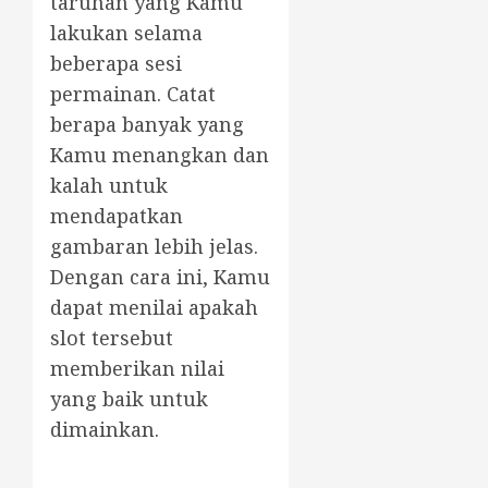
taruhan yang Kamu
lakukan selama
beberapa sesi
permainan. Catat
berapa banyak yang
Kamu menangkan dan
kalah untuk
mendapatkan
gambaran lebih jelas.
Dengan cara ini, Kamu
dapat menilai apakah
slot tersebut
memberikan nilai
yang baik untuk
dimainkan.
Post