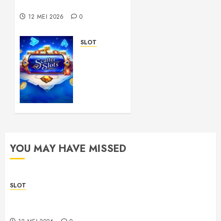
Obstacles
12 MEI 2026
0
SLOT
Tips
Aman
Menggunakan
Judi
Togel
untuk
Pengguna
Baru
YOU MAY HAVE MISSED
30 APRIL
2026
0
SLOT
Login and Navigation Guide for Sbobet88 Without
Obstacles