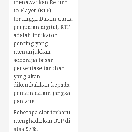
menawarkan Return
to Player (RTP)
tertinggi. Dalam dunia
perjudian digital, RTP
adalah indikator
penting yang
menunjukkan
seberapa besar
persentase taruhan
yang akan
dikembalikan kepada
pemain dalam jangka
panjang.
Beberapa slot terbaru
menghadirkan RTP di
atas 97%,