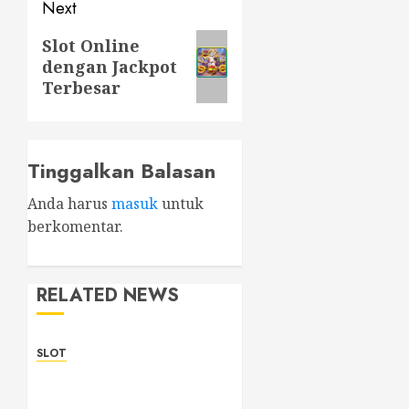
Next
navigation
Next
Slot Online
dengan Jackpot
post:
Terbesar
Tinggalkan Balasan
Anda harus
masuk
untuk
berkomentar.
RELATED NEWS
SLOT
Login and Navigation Guide
for Sbobet88 Without