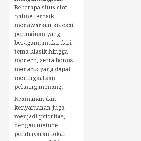
Beberapa situs slot
online terbaik
menawarkan koleksi
permainan yang
beragam, mulai dari
tema klasik hingga
modern, serta bonus
menarik yang dapat
meningkatkan
peluang menang.
Keamanan dan
kenyamanan juga
menjadi prioritas,
dengan metode
pembayaran lokal