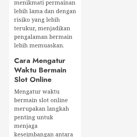
menikmati permainan
lebih lama dan dengan
risiko yang lebih
terukur, menjadikan
pengalaman bermain
lebih memuaskan.
Cara Mengatur
Waktu Bermain
Slot Online
Mengatur waktu
bermain slot online
merupakan langkah
penting untuk
menjaga
keseimbangan antara