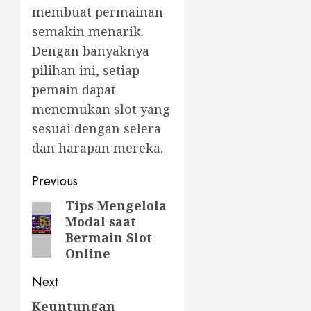
membuat permainan
semakin menarik.
Dengan banyaknya
pilihan ini, setiap
pemain dapat
menemukan slot yang
sesuai dengan selera
dan harapan mereka.
Post
Previous
navigation
Tips Mengelola
Previous
Modal saat
post:
Bermain Slot
Online
Next
Keuntungan
Next