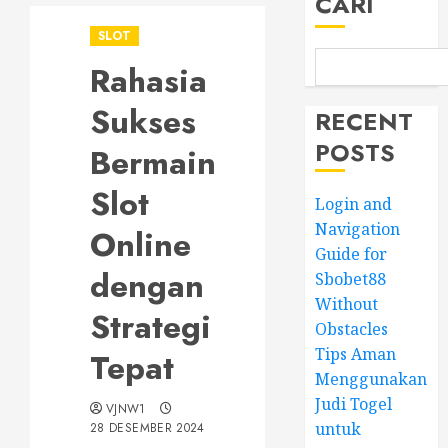
CARI
SLOT
Rahasia
Sukses
RECENT
POSTS
Bermain
Slot
Login and
Navigation
Online
Guide for
dengan
Sbobet88
Without
Strategi
Obstacles
Tips Aman
Tepat
Menggunakan
Judi Togel
VJNW1
untuk
28 DESEMBER 2024