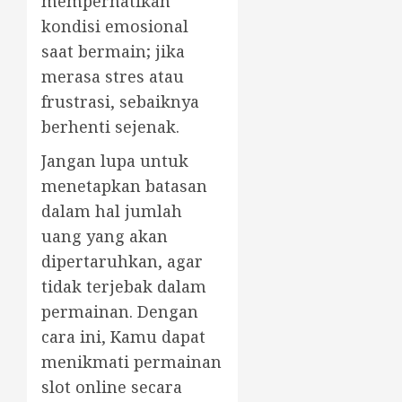
memperhatikan
kondisi emosional
saat bermain; jika
merasa stres atau
frustrasi, sebaiknya
berhenti sejenak.
Jangan lupa untuk
menetapkan batasan
dalam hal jumlah
uang yang akan
dipertaruhkan, agar
tidak terjebak dalam
permainan. Dengan
cara ini, Kamu dapat
menikmati permainan
slot online secara