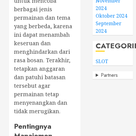
untuk mencoba
November
2024
berbagai jenis
Oktober 2024
permainan dan tema
September
yang berbeda, karena
2024
ini dapat menambah
keseruan dan
CATEGORI
menghindarkan dari
rasa bosan. Terakhir,
SLOT
tetapkan anggaran
Partners
dan patuhi batasan
tersebut agar
permainan tetap
menyenangkan dan
tidak merugikan.
Pentingnya
Manajemen