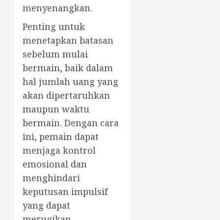
menyenangkan.
Penting untuk
menetapkan batasan
sebelum mulai
bermain, baik dalam
hal jumlah uang yang
akan dipertaruhkan
maupun waktu
bermain. Dengan cara
ini, pemain dapat
menjaga kontrol
emosional dan
menghindari
keputusan impulsif
yang dapat
merugikan.