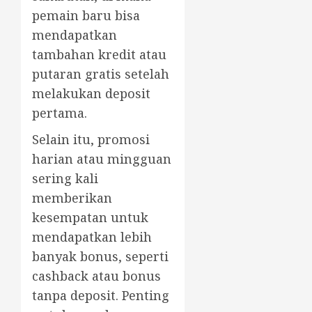
pemain baru bisa
mendapatkan
tambahan kredit atau
putaran gratis setelah
melakukan deposit
pertama.
Selain itu, promosi
harian atau mingguan
sering kali
memberikan
kesempatan untuk
mendapatkan lebih
banyak bonus, seperti
cashback atau bonus
tanpa deposit. Penting