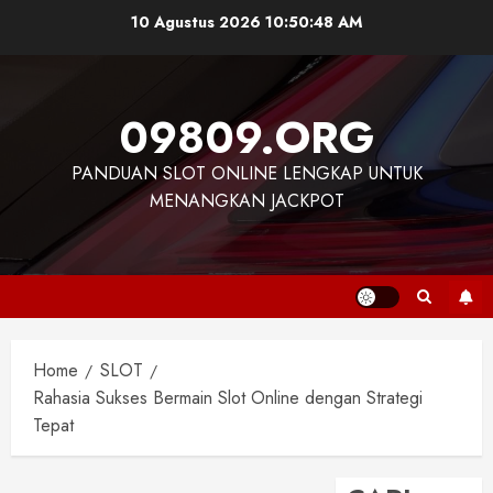
Skip
10 Agustus 2026
10:50:49 AM
to
content
09809.ORG
PANDUAN SLOT ONLINE LENGKAP UNTUK
MENANGKAN JACKPOT
Home
SLOT
Rahasia Sukses Bermain Slot Online dengan Strategi
Tepat