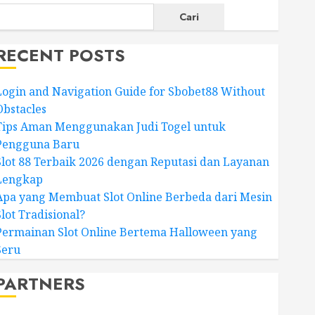
Cari
RECENT POSTS
Login and Navigation Guide for Sbobet88 Without
Obstacles
Tips Aman Menggunakan Judi Togel untuk
Pengguna Baru
Slot 88 Terbaik 2026 dengan Reputasi dan Layanan
Lengkap
Apa yang Membuat Slot Online Berbeda dari Mesin
Slot Tradisional?
Permainan Slot Online Bertema Halloween yang
Seru
PARTNERS