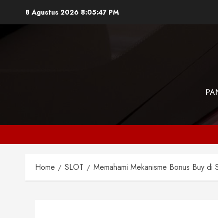
Skip
8 Agustus 2026
8:05:48 PM
to
content
PA
Home
SLOT
Memahami Mekanisme Bonus Buy di S