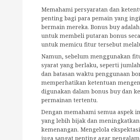
Memahami persyaratan dan ketentu
penting bagi para pemain yang i
bermain mereka. Bonus buy adala
untuk membeli putaran bonus sec
untuk memicu fitur tersebut melal
Namun, sebelum menggunakan fitu
syarat yang berlaku, seperti juml
dan batasan waktu penggunaan bonu
memperhatikan ketentuan mengen
digunakan dalam bonus buy dan k
permainan tertentu.
Dengan memahami semua aspek in
yang lebih bijak dan meningkatka
kemenangan. Mengelola ekspektasi 
juga sangat penting agar pengala