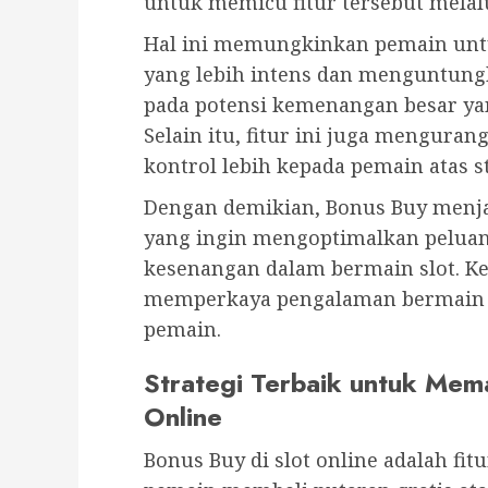
untuk memicu fitur tersebut melal
Hal ini memungkinkan pemain un
yang lebih intens dan menguntungk
pada potensi kemenangan besar ya
Selain itu, fitur ini juga mengura
kontrol lebih kepada pemain atas 
Dengan demikian, Bonus Buy menja
yang ingin mengoptimalkan pelu
kesenangan dalam bermain slot. Ke
memperkaya pengalaman bermain d
pemain.
Strategi Terbaik untuk Mem
Online
Bonus Buy di slot online adalah f