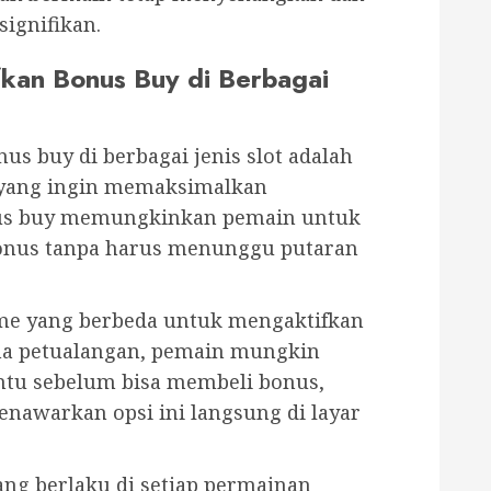
ignifikan.
kan Bonus Buy di Berbagai
s buy di berbagai jenis slot adalah
 yang ingin memaksimalkan
us buy memungkinkan pemain untuk
bonus tanpa harus menunggu putaran
sme yang berbeda untuk mengaktifkan
tema petualangan, pemain mungkin
tu sebelum bisa membeli bonus,
nawarkan opsi ini langsung di layar
ng berlaku di setiap permainan