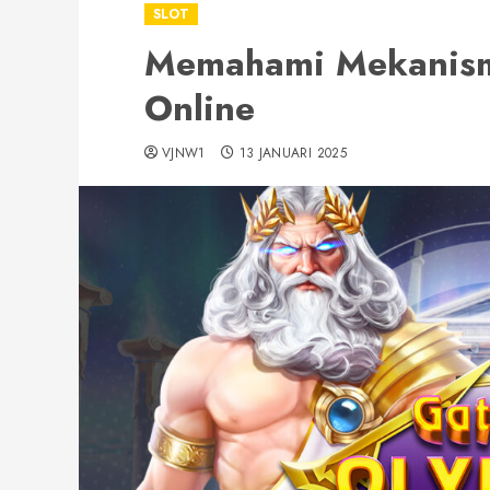
SLOT
Memahami Mekanisme
Online
VJNW1
13 JANUARI 2025