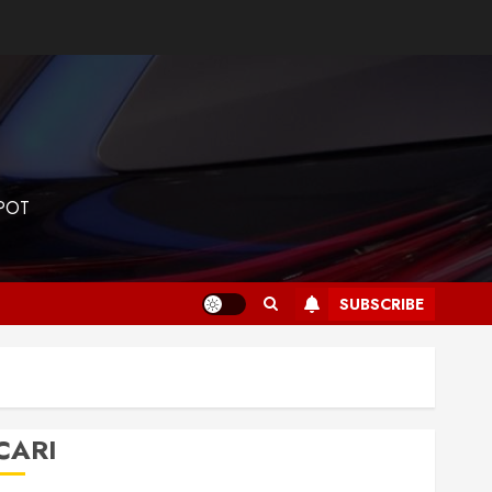
POT
SUBSCRIBE
CARI