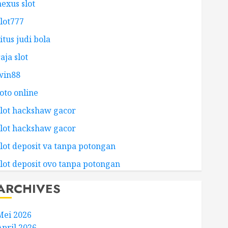
nexus slot
slot777
itus judi bola
aja slot
win88
toto online
slot hackshaw gacor
slot hackshaw gacor
slot deposit va tanpa potongan
slot deposit ovo tanpa potongan
ARCHIVES
Mei 2026
April 2026