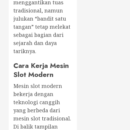
menggantikan tuas
tradisional, namun
julukan “bandit satu
tangan” tetap melekat
sebagai bagian dari
sejarah dan daya
tariknya.
Cara Kerja Mesin
Slot Modern
Mesin slot modern
bekerja dengan
teknologi canggih
yang berbeda dari
mesin slot tradisional.
Di balik tampilan