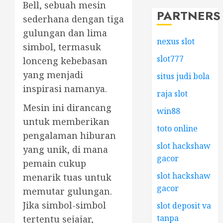
Bell, sebuah mesin
PARTNERS
sederhana dengan tiga
gulungan dan lima
nexus slot
simbol, termasuk
slot777
lonceng kebebasan
yang menjadi
situs judi bola
inspirasi namanya.
raja slot
Mesin ini dirancang
win88
untuk memberikan
toto online
pengalaman hiburan
slot hackshaw
yang unik, di mana
gacor
pemain cukup
slot hackshaw
menarik tuas untuk
gacor
memutar gulungan.
Jika simbol-simbol
slot deposit va
tanpa
tertentu sejajar,