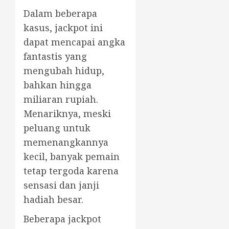
Dalam beberapa
kasus, jackpot ini
dapat mencapai angka
fantastis yang
mengubah hidup,
bahkan hingga
miliaran rupiah.
Menariknya, meski
peluang untuk
memenangkannya
kecil, banyak pemain
tetap tergoda karena
sensasi dan janji
hadiah besar.
Beberapa jackpot