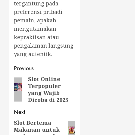
tergantung pada
preferensi pribadi
pemain, apakah
mengutamakan
kepraktisan atau
pengalaman langsung
yang autentik.
Post
Previous
navigation
Slot Online
Previous
Terpopuler
post:
yang Wajib
Dicoba di 2025
Next
Slot Bertema
Next
Makanan untuk
post: