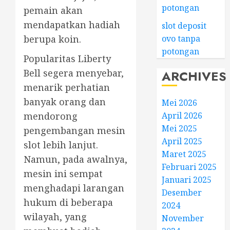
potongan
pemain akan
mendapatkan hadiah
slot deposit
berupa koin.
ovo tanpa
potongan
Popularitas Liberty
Bell segera menyebar,
ARCHIVES
menarik perhatian
banyak orang dan
Mei 2026
mendorong
April 2026
Mei 2025
pengembangan mesin
April 2025
slot lebih lanjut.
Maret 2025
Namun, pada awalnya,
Februari 2025
mesin ini sempat
Januari 2025
menghadapi larangan
Desember
hukum di beberapa
2024
wilayah, yang
November