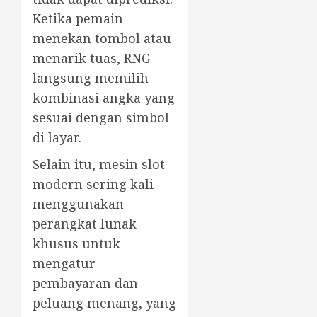
Ketika pemain
menekan tombol atau
menarik tuas, RNG
langsung memilih
kombinasi angka yang
sesuai dengan simbol
di layar.
Selain itu, mesin slot
modern sering kali
menggunakan
perangkat lunak
khusus untuk
mengatur
pembayaran dan
peluang menang, yang