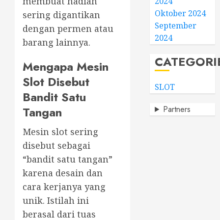
membuat hadiah
2024
Oktober 2024
sering digantikan
September
dengan permen atau
2024
barang lainnya.
CATEGORI
Mengapa Mesin
Slot Disebut
SLOT
Bandit Satu
Tangan
Partners
Mesin slot sering
disebut sebagai
“bandit satu tangan”
karena desain dan
cara kerjanya yang
unik. Istilah ini
berasal dari tuas