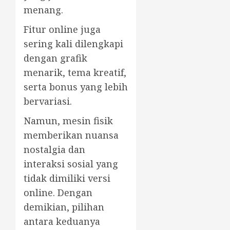
menang.
Fitur online juga
sering kali dilengkapi
dengan grafik
menarik, tema kreatif,
serta bonus yang lebih
bervariasi.
Namun, mesin fisik
memberikan nuansa
nostalgia dan
interaksi sosial yang
tidak dimiliki versi
online. Dengan
demikian, pilihan
antara keduanya