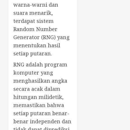
warna-warni dan
suara menarik,
terdapat sistem
Random Number
Generator (RNG) yang
menentukan hasil
setiap putaran.
RNG adalah program
komputer yang
menghasilkan angka
secara acak dalam
hitungan milidetik,
memastikan bahwa
setiap putaran benar-
benar independen dan
tidak dapat diprediksi.