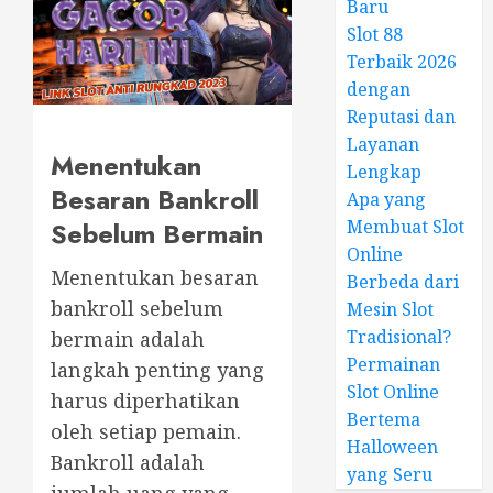
Baru
Slot 88
Terbaik 2026
dengan
Reputasi dan
Layanan
Menentukan
Lengkap
Besaran Bankroll
Apa yang
Membuat Slot
Sebelum Bermain
Online
Menentukan besaran
Berbeda dari
bankroll sebelum
Mesin Slot
Tradisional?
bermain adalah
Permainan
langkah penting yang
Slot Online
harus diperhatikan
Bertema
oleh setiap pemain.
Halloween
Bankroll adalah
yang Seru