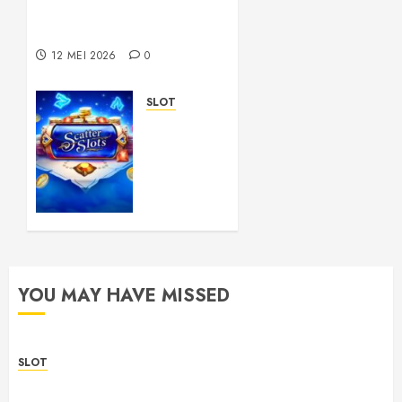
for Sbobet88 Without
Obstacles
12 MEI 2026
0
SLOT
Tips
Aman
Menggunakan
Judi
Togel
untuk
Pengguna
Baru
YOU MAY HAVE MISSED
30 APRIL
2026
0
SLOT
Login and Navigation Guide for Sbobet88 Without