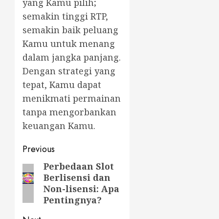
yang Kamu pilih;
semakin tinggi RTP,
semakin baik peluang
Kamu untuk menang
dalam jangka panjang.
Dengan strategi yang
tepat, Kamu dapat
menikmati permainan
tanpa mengorbankan
keuangan Kamu.
Post
Previous
navigation
Perbedaan Slot
Previous
Berlisensi dan
post:
Non-lisensi: Apa
Pentingnya?