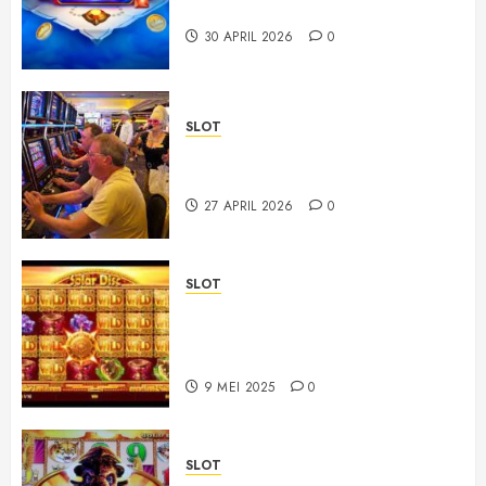
Togel untuk Pengguna Baru
30 APRIL 2026
0
SLOT
Slot 88 Terbaik 2026 dengan
Reputasi dan Layanan Lengkap
27 APRIL 2026
0
SLOT
Apa yang Membuat Slot Online
Berbeda dari Mesin Slot
Tradisional?
9 MEI 2025
0
SLOT