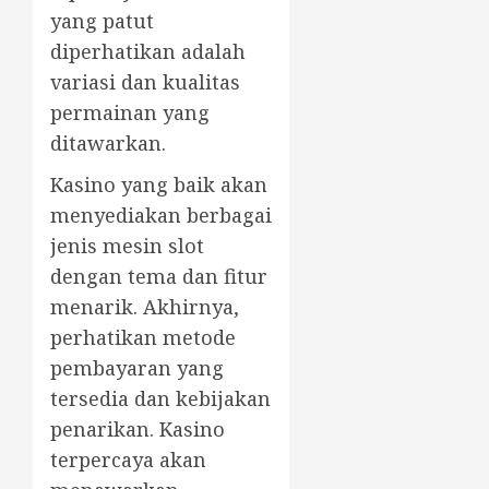
yang patut
diperhatikan adalah
variasi dan kualitas
permainan yang
ditawarkan.
Kasino yang baik akan
menyediakan berbagai
jenis mesin slot
dengan tema dan fitur
menarik. Akhirnya,
perhatikan metode
pembayaran yang
tersedia dan kebijakan
penarikan. Kasino
terpercaya akan