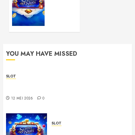
Aman
Menggunakan
Judi
Togel
untuk
Pengguna
Baru
YOU MAY HAVE MISSED
30 APRIL
2026
0
SLOT
Login and Navigation Guide for Sbobet88 Without
Obstacles
12 MEI 2026
0
SLOT
Tips Aman Menggunakan Judi