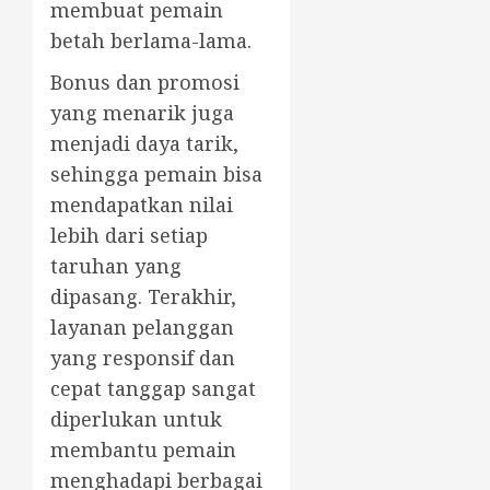
membuat pemain
betah berlama-lama.
Bonus dan promosi
yang menarik juga
menjadi daya tarik,
sehingga pemain bisa
mendapatkan nilai
lebih dari setiap
taruhan yang
dipasang. Terakhir,
layanan pelanggan
yang responsif dan
cepat tanggap sangat
diperlukan untuk
membantu pemain
menghadapi berbagai