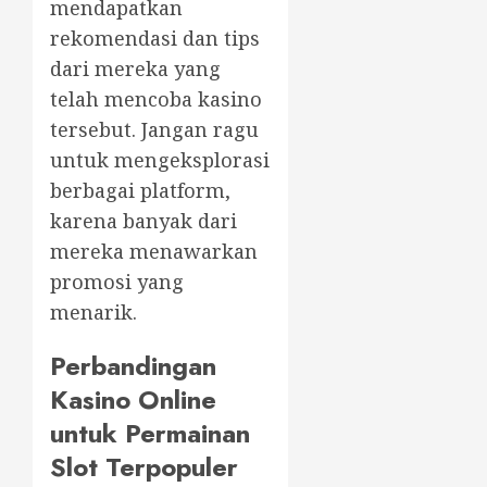
mendapatkan
rekomendasi dan tips
dari mereka yang
telah mencoba kasino
tersebut. Jangan ragu
untuk mengeksplorasi
berbagai platform,
karena banyak dari
mereka menawarkan
promosi yang
menarik.
Perbandingan
Kasino Online
untuk Permainan
Slot Terpopuler