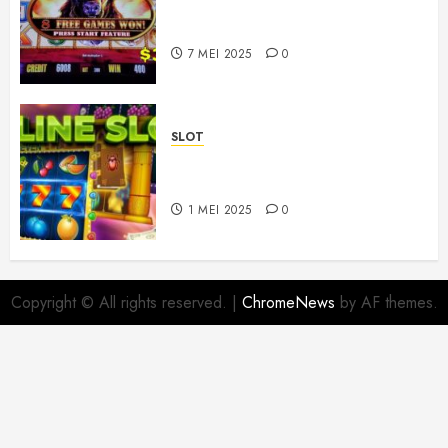
Permainan Slot Online Bertema
Halloween yang Seru
7 MEI 2025
0
SLOT
Jackpot Slot Online: Bagaimana
Memilih Game yang Tepat?
1 MEI 2025
0
Copyright © All rights reserved.
|
ChromeNews
by AF themes.