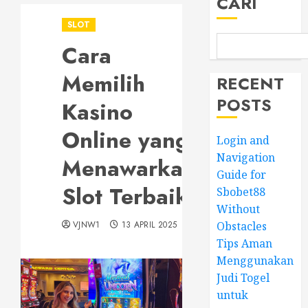
CARI
SLOT
Cara
Memilih
RECENT
POSTS
Kasino
Online yang
Login and
Navigation
Menawarkan
Guide for
Slot Terbaik
Sbobet88
Without
VJNW1
13 APRIL 2025
Obstacles
Tips Aman
Menggunakan
Judi Togel
untuk