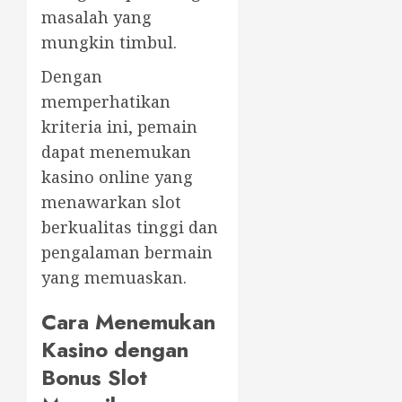
masalah yang
mungkin timbul.
Dengan
memperhatikan
kriteria ini, pemain
dapat menemukan
kasino online yang
menawarkan slot
berkualitas tinggi dan
pengalaman bermain
yang memuaskan.
Cara Menemukan
Kasino dengan
Bonus Slot