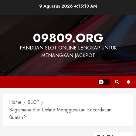
Skip
9 Agustus 2026
4:15:14 AM
to
content
09809.ORG
PANDUAN SLOT ONLINE LENGKAP UNTUK
MENANGKAN JACKPOT
Home
SLOT
Bagaimana Slot Online Menggunakan Kecerdasan
Buatan?