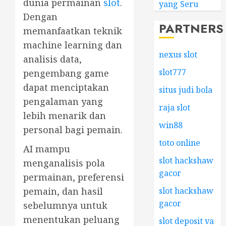
dunia permainan
slot
.
yang Seru
Dengan
PARTNERS
memanfaatkan teknik
machine learning dan
nexus slot
analisis data,
slot777
pengembang game
dapat menciptakan
situs judi bola
pengalaman yang
raja slot
lebih menarik dan
win88
personal bagi pemain.
toto online
AI mampu
slot hackshaw
menganalisis pola
gacor
permainan, preferensi
slot hackshaw
pemain, dan hasil
gacor
sebelumnya untuk
menentukan peluang
slot deposit va