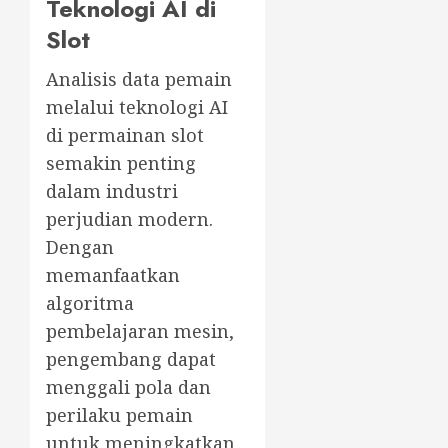
Teknologi AI di
Slot
Analisis data pemain
melalui teknologi AI
di permainan slot
semakin penting
dalam industri
perjudian modern.
Dengan
memanfaatkan
algoritma
pembelajaran mesin,
pengembang dapat
menggali pola dan
perilaku pemain
untuk meningkatkan