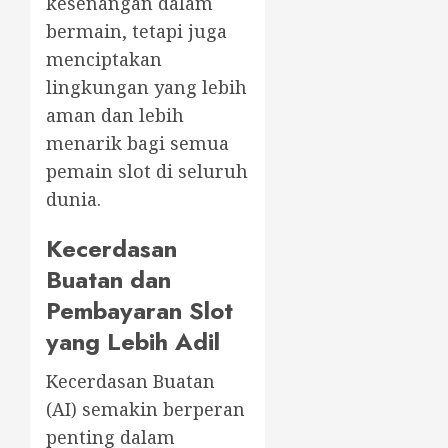
kesenangan dalam
bermain, tetapi juga
menciptakan
lingkungan yang lebih
aman dan lebih
menarik bagi semua
pemain slot di seluruh
dunia.
Kecerdasan
Buatan dan
Pembayaran Slot
yang Lebih Adil
Kecerdasan Buatan
(AI) semakin berperan
penting dalam