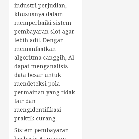
industri perjudian,
khususnya dalam
memperbaiki sistem
pembayaran slot agar
lebih adil. Dengan
memanfaatkan
algoritma canggih, AI
dapat menganalisis
data besar untuk
mendeteksi pola
permainan yang tidak
fair dan
mengidentifikasi
praktik curang.
Sistem pembayaran
berbasis AI mampu