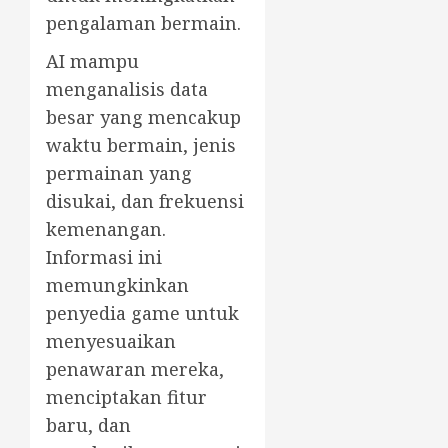
pengalaman bermain.
AI mampu
menganalisis data
besar yang mencakup
waktu bermain, jenis
permainan yang
disukai, dan frekuensi
kemenangan.
Informasi ini
memungkinkan
penyedia game untuk
menyesuaikan
penawaran mereka,
menciptakan fitur
baru, dan