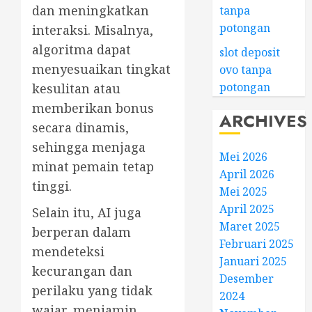
dan meningkatkan
tanpa
potongan
interaksi. Misalnya,
algoritma dapat
slot deposit
menyesuaikan tingkat
ovo tanpa
potongan
kesulitan atau
memberikan bonus
ARCHIVES
secara dinamis,
sehingga menjaga
Mei 2026
minat pemain tetap
April 2026
tinggi.
Mei 2025
April 2025
Selain itu, AI juga
Maret 2025
berperan dalam
Februari 2025
mendeteksi
Januari 2025
kecurangan dan
Desember
perilaku yang tidak
2024
wajar, menjamin