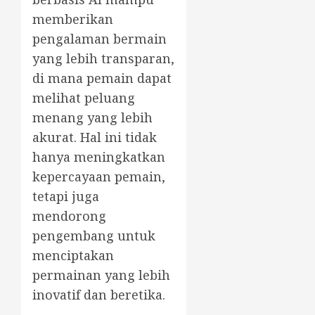
memberikan
pengalaman bermain
yang lebih transparan,
di mana pemain dapat
melihat peluang
menang yang lebih
akurat. Hal ini tidak
hanya meningkatkan
kepercayaan pemain,
tetapi juga
mendorong
pengembang untuk
menciptakan
permainan yang lebih
inovatif dan beretika.