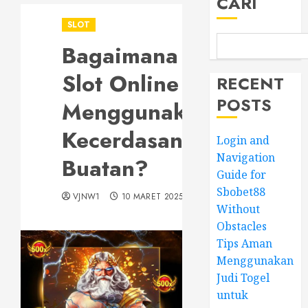
CARI
SLOT
Bagaimana
Slot Online
RECENT
POSTS
Menggunakan
Kecerdasan
Login and
Navigation
Buatan?
Guide for
Sbobet88
VJNW1
10 MARET 2025
Without
Obstacles
Tips Aman
Menggunakan
Judi Togel
untuk