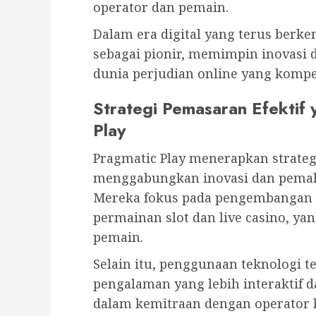
operator dan pemain.
Dalam era digital yang terus berk
sebagai pionir, memimpin inovasi
dunia perjudian online yang kompet
Strategi Pemasaran Efektif
Play
Pragmatic Play menerapkan strateg
menggabungkan inovasi dan pema
Mereka fokus pada pengembangan pr
permainan slot dan live casino, y
pemain.
Selain itu, penggunaan teknologi
pengalaman yang lebih interaktif d
dalam kemitraan dengan operator