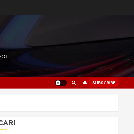
POT
SUBSCRIBE
CARI