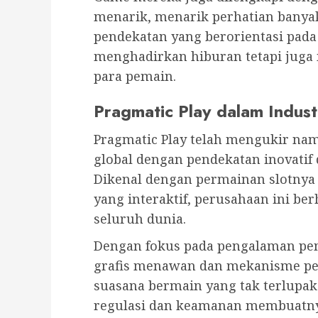
menarik, menarik perhatian banya
pendekatan yang berorientasi pada
menghadirkan hiburan tetapi juga
para pemain.
Pragmatic Play dalam Indust
Pragmatic Play telah mengukir nam
global dengan pendekatan inovatif 
Dikenal dengan permainan slotnya 
yang interaktif, perusahaan ini be
seluruh dunia.
Dengan fokus pada pengalaman pe
grafis menawan dan mekanisme pe
suasana bermain yang tak terlupak
regulasi dan keamanan membuatnya