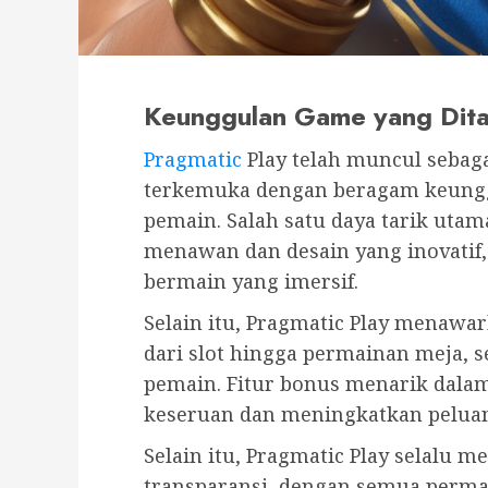
Keunggulan Game yang Dita
Pragmatic
Play telah muncul sebag
terkemuka dengan beragam keungg
pemain. Salah satu daya tarik utama
menawan dan desain yang inovati
bermain yang imersif.
Selain itu, Pragmatic Play menawa
dari slot hingga permainan meja,
pemain. Fitur bonus menarik dal
keseruan dan meningkatkan pelua
Selain itu, Pragmatic Play selalu 
transparansi, dengan semua permain