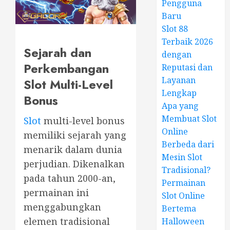
Pengguna
Baru
Slot 88
Terbaik 2026
Sejarah dan
dengan
Perkembangan
Reputasi dan
Layanan
Slot Multi-Level
Lengkap
Bonus
Apa yang
Membuat Slot
Slot
multi-level bonus
Online
memiliki sejarah yang
Berbeda dari
menarik dalam dunia
Mesin Slot
perjudian. Dikenalkan
Tradisional?
pada tahun 2000-an,
Permainan
permainan ini
Slot Online
menggabungkan
Bertema
elemen tradisional
Halloween