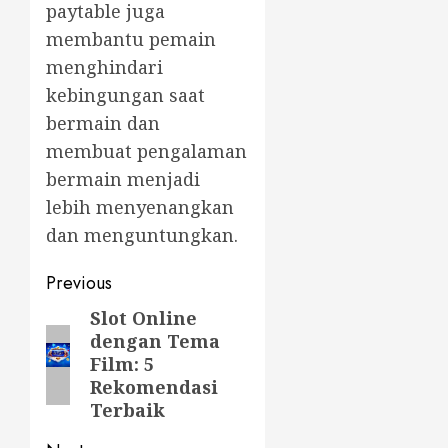
paytable juga
membantu pemain
menghindari
kebingungan saat
bermain dan
membuat pengalaman
bermain menjadi
lebih menyenangkan
dan menguntungkan.
Post
Previous
navigation
Slot Online
Previous
dengan Tema
post:
Film: 5
Rekomendasi
Terbaik