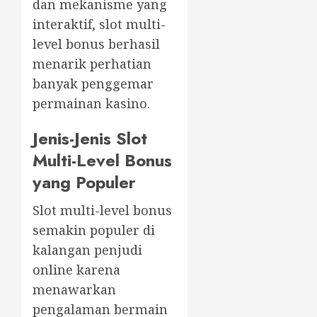
dan mekanisme yang
interaktif, slot multi-
level bonus berhasil
menarik perhatian
banyak penggemar
permainan kasino.
Jenis-Jenis Slot
Multi-Level Bonus
yang Populer
Slot multi-level bonus
semakin populer di
kalangan penjudi
online karena
menawarkan
pengalaman bermain