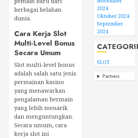
November
pemain baru dari
2024
berbagai belahan
Oktober 2024
dunia.
September
2024
Cara Kerja Slot
Multi-Level Bonus
CATEGORI
Secara Umum
SLOT
Slot multi-level bonus
adalah salah satu jenis
Partners
permainan kasino
yang menawarkan
pengalaman bermain
yang lebih menarik
dan menguntungkan.
Secara umum, cara
kerja slot ini