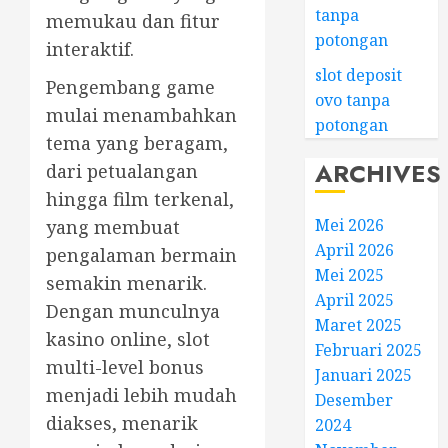
tanpa
memukau dan fitur
potongan
interaktif.
slot deposit
Pengembang game
ovo tanpa
mulai menambahkan
potongan
tema yang beragam,
ARCHIVES
dari petualangan
hingga film terkenal,
Mei 2026
yang membuat
April 2026
pengalaman bermain
Mei 2025
semakin menarik.
April 2025
Dengan munculnya
Maret 2025
kasino online, slot
Februari 2025
multi-level bonus
Januari 2025
menjadi lebih mudah
Desember
diakses, menarik
2024