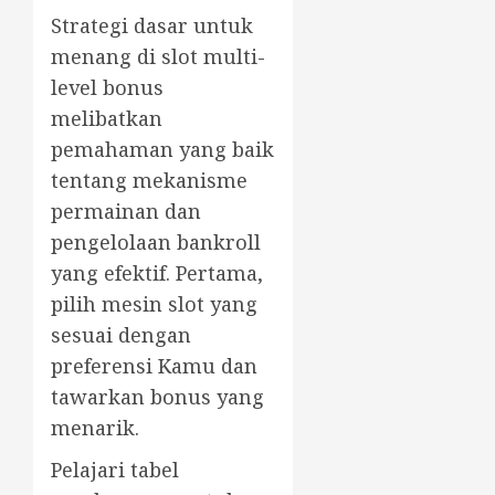
Strategi dasar untuk
menang di slot multi-
level bonus
melibatkan
pemahaman yang baik
tentang mekanisme
permainan dan
pengelolaan bankroll
yang efektif. Pertama,
pilih mesin slot yang
sesuai dengan
preferensi Kamu dan
tawarkan bonus yang
menarik.
Pelajari tabel