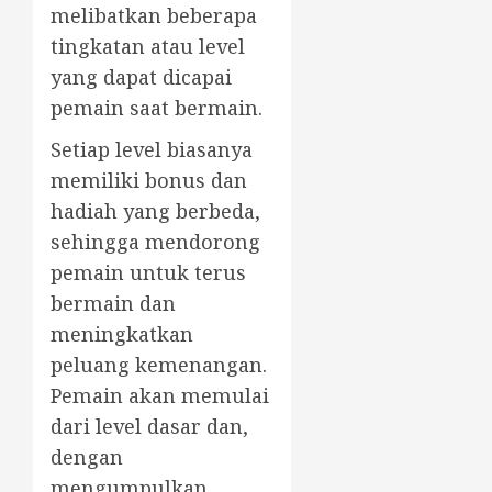
melibatkan beberapa
tingkatan atau level
yang dapat dicapai
pemain saat bermain.
Setiap level biasanya
memiliki bonus dan
hadiah yang berbeda,
sehingga mendorong
pemain untuk terus
bermain dan
meningkatkan
peluang kemenangan.
Pemain akan memulai
dari level dasar dan,
dengan
mengumpulkan