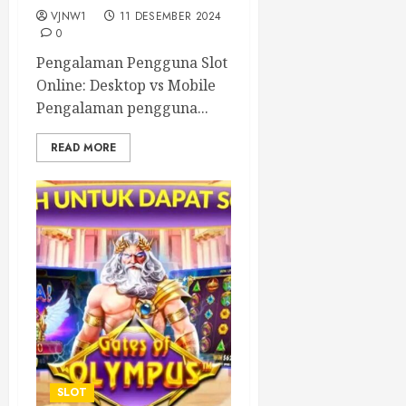
VJNW1
11 DESEMBER 2024
0
Pengalaman Pengguna Slot
Online: Desktop vs Mobile
Pengalaman pengguna...
READ MORE
SLOT