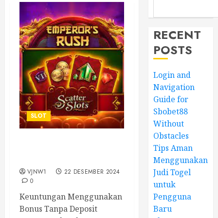
RECENT
POSTS
Login and
Navigation
Guide for
Sbobet88
SLOT
Without
Obstacles
Tips Memaksimalkan Bonus
Tips Aman
Tanpa Deposit
Menggunakan
Judi Togel
VJNW1
22 DESEMBER 2024
0
untuk
Keuntungan Menggunakan
Pengguna
Bonus Tanpa Deposit
Baru