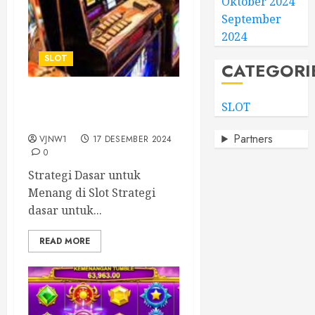
Oktober 2024
September
2024
SLOT
CATEGORI
Rahasia Menang Slot Online
SLOT
dengan Modal Kecil
Partners
VJNW1
17 DESEMBER 2024
0
Strategi Dasar untuk
Menang di Slot Strategi
dasar untuk...
READ MORE