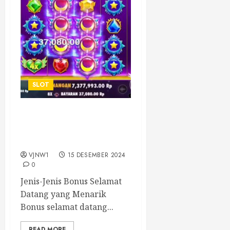
SLOT
Jenis-Jenis Bonus Slot
Online yang Wajib
Dimanfaatkan
VJNW1
15 DESEMBER 2024
0
Jenis-Jenis Bonus Selamat
Datang yang Menarik
Bonus selamat datang...
READ MORE