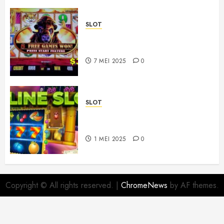
SLOT
Permainan Slot Online Bertema
Halloween yang Seru
7 MEI 2025
0
SLOT
Jackpot Slot Online: Bagaimana
Memilih Game yang Tepat?
1 MEI 2025
0
Copyright © All rights reserved.
|
ChromeNews
by AF themes.