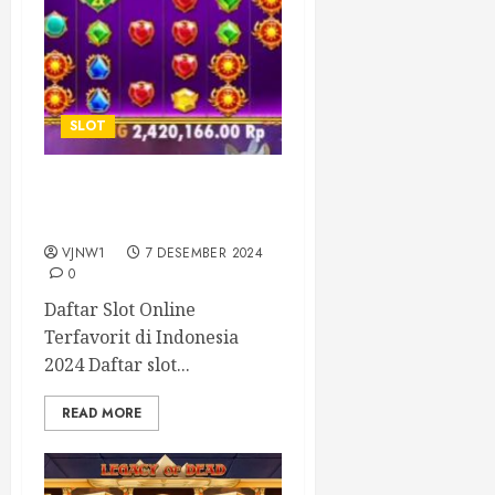
SLOT
Review Slot Online Paling
Populer Tahun Ini
VJNW1
7 DESEMBER 2024
0
Daftar Slot Online
Terfavorit di Indonesia
2024 Daftar slot...
READ MORE